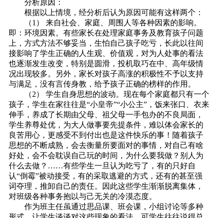
分析原因：
根据以上情境，经分析后认为原因可能有这样两个：
（1） 来自社会、家庭、周围人等各种因素的影响。
即：环境因素。有些家长在处理家庭事务及教育孩子问题
上，方式方法不够妥当，生怕自己孩子吃亏，长此以往间
接影响了学生正确的人生观、价值观，对为人处事的看法
也逐渐发生改变，特别是圆滑，投机取巧在中、高年级情
况出现较多。另外，家长对孩子高涨的积极性不予以支持
与满足，没有言传身教，给予孩子正确的榜样的作用。
（2） 学生自身思想的波动。现在每个家庭都只有一个
孩子，学生在家往往是“小皇帝”“小公主”，饭来张口、衣来
伸手，养成了长期由父母、祖父母一手包办的不良局面，
学生养尊处优，为大人做事要先提条件，难以体会家长的
良苦用心，更感受不到付出也是这件快乐的事！随着孩子
思想的不断成熟，会去衡量所要面对的事情，对自己有啥
好处，会不会耽误自己玩的时间，为什么要我做？别人为
什么去做？……有些学生一旦认为吃亏了，有的只好自
认“倒霉”被动接受，有的采取逃避的方式，还有的甚至强
词夺理，推卸自己的责任。因此这些学生渐渐脱离集体，
对班级各种事务抱以与己无关的冷漠态度。
作为班主任虽通过思品课、班会课，小组讨论等多种
形式，让学生谈谈对这些现象的看法，可学生往往说得总