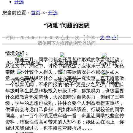
开选
您当前位置：
首页
>>
开选
“两难”问题的困惑
时间：2023-06-10 16:30:39
点击：
次
【字体：
大
中
小
】
请使用下方推荐的浏览器访问
情境分析：
每逢三月，同学们都会开展各种形式的学雷锋活动，
24小时在线客服
谷歌浏览器
APP下载
从征文中、周记中、讨论中都表达了应该乐于助人、无私
奉献，不计较个人得失，然而实际情况并不那么尽如人
意。如今商品经济社会，什么事都讲究实惠，真正愿意做
寰宇浏览器
火狐浏览器
欧朋浏览器
一个默默无闻，不求回报的“傻子”更是少之又少。回想低
年级时学生总是积极投入班级工作，群策群力，班级需要
什么或教育热爱劳动，大家都特别自觉买力，但到了三年
级，学生的思想也成熟，往往会要个人利益看得更重些，
做事前会考虑自己多些，例如和成绩差、行规较差的同学
同桌，都一百个不情愿或牢骚一番；班里让同学找些宣传
资料，积极性蛮高可带来的人却不多；纸团丢在地上，你
踢过来我踢过去，也不愿意弯腰拾起……。