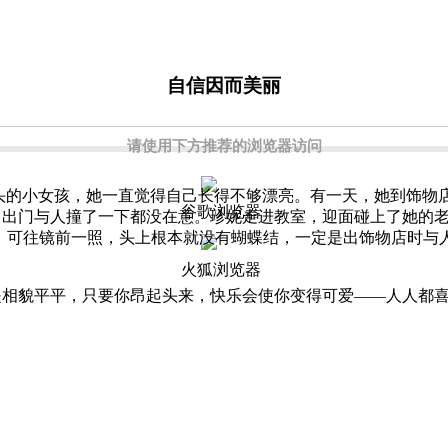
自信因而美丽
请使用下方推荐的浏览器访问
头的小女孩，她一直觉得自己长得不够漂亮。有一天，她到饰物
谷歌浏览器
出门与人撞了一下都没在意。珍妮走进教室，迎面碰上了她的老
，可往镜前一照，头上根本就没有蝴蝶结，一定是出饰物店时与
火狐浏览器
貌平平，只要你昂起头来，快乐会使你变得可爱——人人都喜