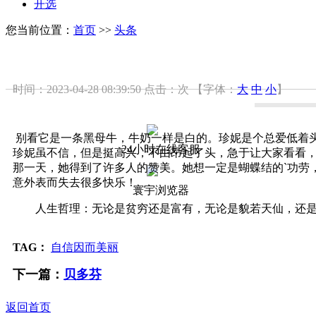
开选
您当前位置：
首页
>>
头条
时间：2023-04-28 08:39:50
点击：
次
【字体：
大
中
小
】
别看它是一条黑母牛，牛奶一样是白的。珍妮是个总爱低着
24小时在线客服
珍妮虽不信，但是挺高兴，不由昂起了头，急于让大家看看，
那一天，她得到了许多人的赞美。她想一定是蝴蝶结的`功劳
意外表而失去很多快乐！
寰宇浏览器
人生哲理：无论是贫穷还是富有，无论是貌若天仙，还是相
TAG：
自信因而美丽
下一篇：
贝多芬
返回首页