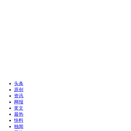
头条
原创
资讯
网报
奖文
最热
快料
独闻