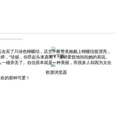
店去买了只绿色蝴蝶结，店主不断赞美她戴上蝴蝶结挺漂亮，
APP下载
师，“珍妮，你昂起头来真美！”老师爱抚地拍拍她的肩说。
人一碰弄丢了。自信原本就是一种美丽，而很多人却因为太在
欧朋浏览器
欢的那种可爱！